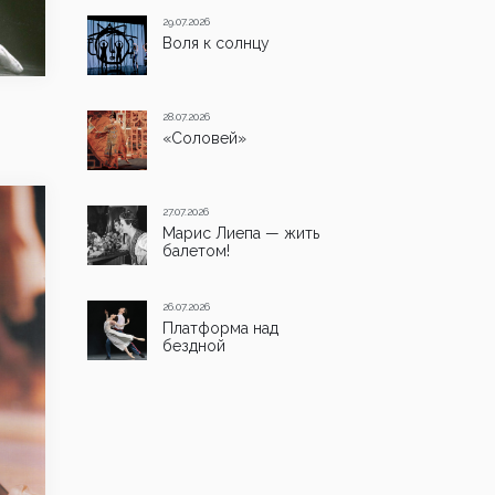
29.07.2026
Воля к солнцу
28.07.2026
«Соловей»
27.07.2026
Марис Лиепа — жить
балетом!
26.07.2026
Платформа над
бездной