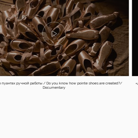
иана Вишнёва и Дарья Павленко / Duo – Diana Vishneva & Daria Pavlenko