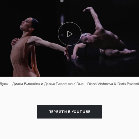
«Сильфида» / La Sylphide – Ural Opera Ballet
ПЕРЕЙТИ В YOUTUBE