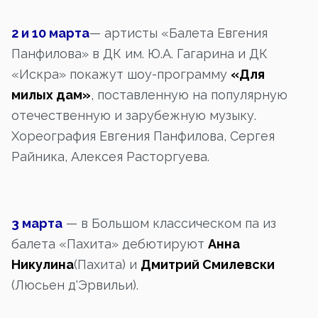
2 и 10 марта
— артисты «Балета Евгения
Панфилова» в ДК им. Ю.А. Гагарина и ДК
«Искра» покажут шоу-программу
«Для
милых дам»
, поставленную на популярную
отечественную и зарубежную музыку.
Хореография Евгения Панфилова, Сергея
Райника, Алексея Расторгуева.
3 марта
— в Большом классическом па из
балета «Пахита» дебютируют
Анна
Никулина
(Пахита) и
Дмитрий Смилевски
(Люсьен д'Эрвильи).