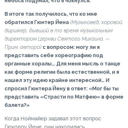
небось подумал, что я чокнулся.
В итоге так получилось, что ко мне
обратился Гюнтер Йена
(Музыковед, хоровой
дирижер, бывший в то время музыкальным
директором Церкви Святого Михаила. —
Прим. автора)
с вопросом: могу ли я
представить себе хореографию под
органные хоралы... Для меня мысль о танце
как форме религии была естественной, и я
нашел эту идею крайне интересной… И
спросил Гюнтера Йену в ответ: «Мог бы ты
представить «Страсти по Матфею» в форме
балета?»
Когда Ноймайер задавал этот вопрос
Гюнтеру Йене, они находились