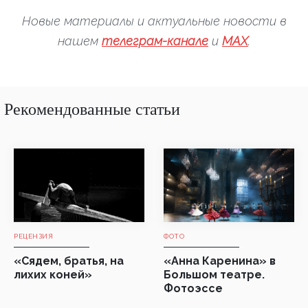
Новые материалы и актуальные новости в
нашем
телеграм-канале
и
MAX
.
Рекомендованные статьи
РЕЦЕНЗИЯ
ФОТО
«Сядем, братья, на
«Анна Каренина» в
лихих коней»
Большом театре.
Фотоэссе