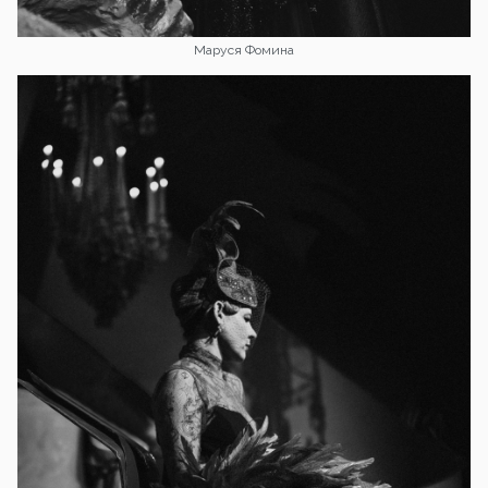
Маруся Фомина