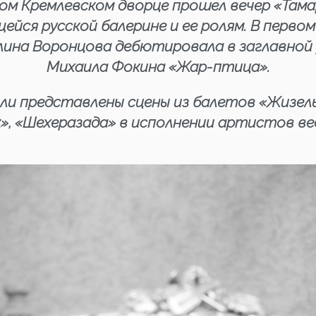
ном Кремлевском дворце прошел вечер «Тама
ейся русской балерине и ее ролям. В перво
ина Воронцова дебютировала в заглавной 
Михаила Фокина «Жар-птица».
ли представлены сцены из балетов «Жизель
к», «Шехеразада» в исполнении артистов в