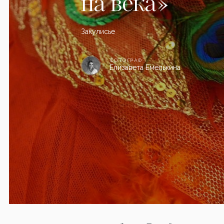
на века»
Закулисье
ФОТОГРАФ
Елизавета Емелькина