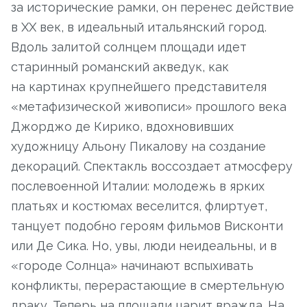
за исторические рамки, он перенес действие
в ХХ век, в идеальный итальянский город.
Вдоль залитой солнцем площади идет
старинный романский акведук, как
на картинах крупнейшего представителя
«метафизической живописи» прошлого века
Джорджо де Кирико, вдохновивших
художницу Альону Пикалову на создание
декораций. Спектакль воссоздает атмосферу
послевоенной Италии: молодежь в ярких
платьях и костюмах веселится, флиртует,
танцует подобно героям фильмов Висконти
или Де Сика. Но, увы, люди неидеальны, и в
«городе Солнца» начинают вспыхивать
конфликты, перерастающие в смертельную
драку. Теперь на площади царит вражда. На