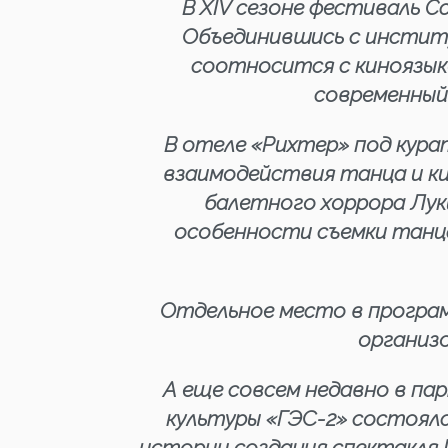
В XIV сезоне фестиваль C
Объединившись с институ
соотносится с киноязыко
современный
В отеле «Рихтер» под кур
взаимодействия танца и ки
балетного хоррора Лук
особенности съемки танц
Отдельное место в програм
организ
А еще совсем недавно в пар
культуры «ГЭС-2» состоялся
истории создания спектакля 