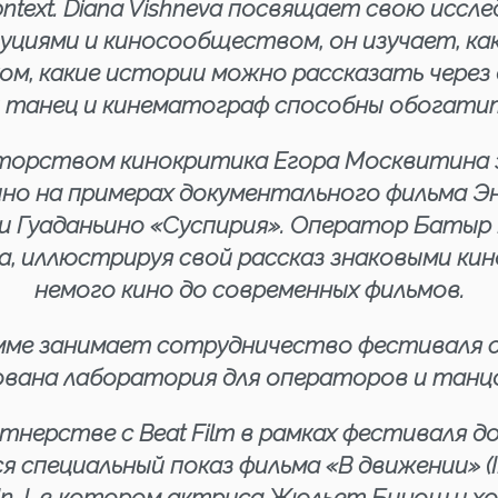
ontext. Diana Vishneva посвящает свою иссл
циями и киносообществом, он изучает, ка
м, какие истории можно рассказать через 
 танец и кинематограф способны обогатить
аторством кинокритика Егора Москвитина 
но на примерах документального фильма Энн
и Гуаданьино «Суспирия». Оператор Батыр
а, иллюстрируя свой рассказ знаковыми ки
немого кино до современных фильмов.
ме занимает сотрудничество фестиваля с
ована лаборатория для операторов и танц
тнерстве с Beat Film в рамках фестиваля 
 специальный показ фильма «В движении» (IN
In-I, в котором актриса Жюльет Бинош и х