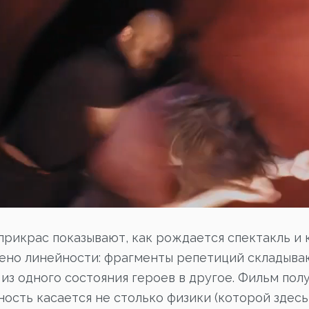
 прикрас показывают, как рождается спектакль 
шено линейности: фрагменты репетиций складыва
з одного состояния героев в другое. Фильм пол
ость касается не столько физики (которой здесь