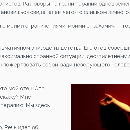
ртистов. Разговоры на грани терапии одновреме
ановишься свидетелем чего-то слишком личного.
я с моими ограничениями, моими страхами», — г
вматичном эпизоде из детства. Его отец соверш
максимально странной ситуации: десятилетнему 
 он пожертвовать собой ради неверующего челове
.
это мой отец. Это
 скажу? Мне
 терапию. Мы здесь
. Речь идет об