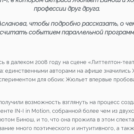
профессии друг друга.
Асланова, чтобы подробно рассказать, о ч
 считать событием параллельной программ
ась в далеком 2008 году на сцене «Литтелтон-теа
ра: единственными авторами на афише значились
кспериментом для обоих: Жюльет впервые пробова
 получили возможность взглянуть на процесс созд
нте IN-I in Motion, собранной более чем из двух
том Бинош, и то, что она прожила в этом спектак
вание много поэтического и интуитивного, а такж