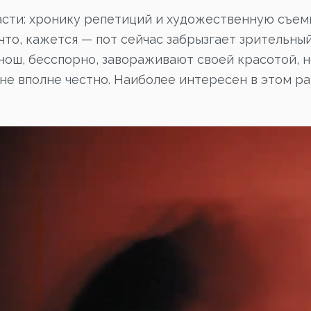
асти: хронику репетиций и художественную съем
 что, кажется — пот сейчас забрызгает зрительный
нош, бесспорно, завораживают своей красотой, н
у не вполне честно. Наиболее интересен в этом р