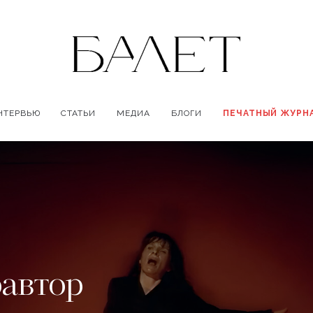
НТЕРВЬЮ
СТАТЬИ
МЕДИА
БЛОГИ
ПЕЧАТНЫЙ ЖУРН
оавтор