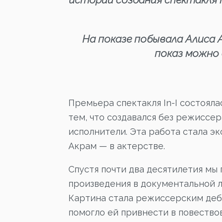
На показе побывала Алиса 
показ можно
Премьера спектакля In-I состоял
тем, что создавался без режиссе
исполнители. Эта работа стала э
Акрам — в актерстве.
Спустя почти два десятилетия мы
произведения в документальной ле
Картина стала режиссерским дебю
помогло ей привнести в повество