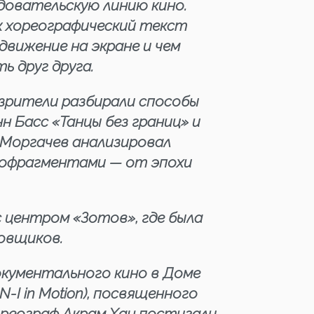
едовательскую линию кино.
к хореографический текст
движение на экране и чем
 друг друга.
зрители разбирали способы
 Басс «Танцы без границ» и
 Моргачев анализировал
нофрагментами — от эпохи
 центром «Зотов», где была
овщиков.
документального кино в Доме
-I in Motion), посвященного
ореограф Акрам Хан постигали