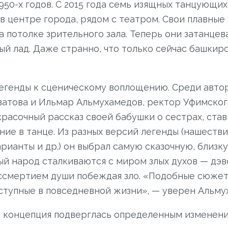
1950-х годов. С 2015 года семь изящных танцующ
в центре города, рядом с театром. Свои плавны
 потолке зрительного зала. Теперь они затанцева
й лад. Даже странно, что только сейчас башкирс
легенды к сценическому воплощению. Среди авто
ватова и Ильмар Альмухамедов, ректор Уфимског
 красочный рассказ своей бабушки о сестрах, ста
ание в танце. Из разных версий легенды (нашеств
рианты и др.) он выбрал самую сказочную, близк
ый народ сталкиваются с миром злых духов — дэв
ессмертием души побеждая зло. «Подобные сюжет
ступные в повседневной жизни», — уверен Альму
 концепция подверглась определенным изменени