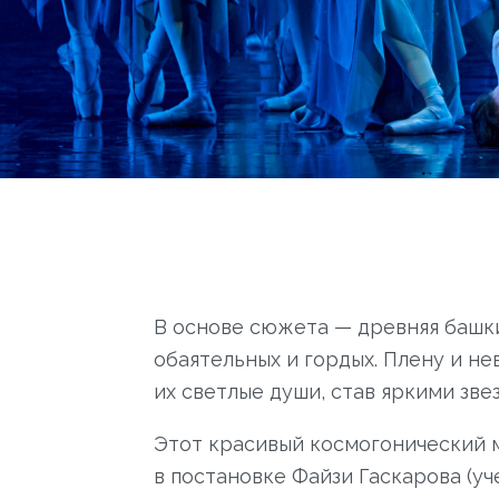
В основе сюжета — древняя башки
обаятельных и гордых. Плену и не
их светлые души, став яркими зв
Этот красивый космогонический м
в постановке Файзи Гаскарова (у