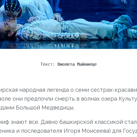
Текст:
Виолета Майниеце
рская народная легенда о семи сестрах-красави
воле они предпочли смерть в волнах озера Культ
ездами Большой Медведицы.
иф знают все. Давно башкирской классикой ста
ченика и последователя Игоря Моисеева) для Гос