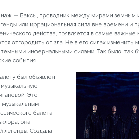
наж — Баксы, проводник между мирами земным и 
генды или иррациональная сила вне времени и п
енического действа, появляется в самые важные
ается отгородить от зла. Не в его силах изменить
емными инфернальными силами. Так было, так б
ские события.
алету был объявлен
и музыкальную
игановой. Это
м музыкальным
ассического балета
клора, она
й легенды. Создала