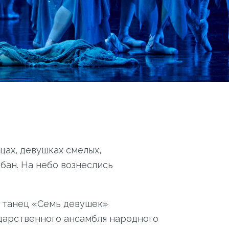
цах, девушках смелых,
убан. На небо вознеслись
л танец «Семь девушек»
ударственного ансамбля народного