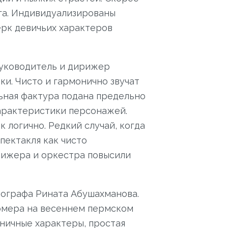
га. Индивидуализированы
рк девичьих характеров
руководитель и дирижер
и. Чисто и гармонично звучат
ьная фактура подана предельно
характеристики персонажей.
 логично. Редкий случай, когда
пектакля как чисто
рижера и оркестра повысили
еографа Рината Абушахманова.
омера на весеннем пермском
оничные характеры, простая