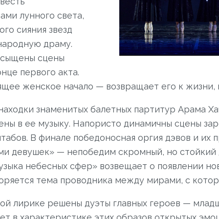
весть
ами лунного света,
ого сияния звезд
народную драму.
асыщены сцены
нце первого акта.
щее женское начало — возвращает его к жизни, 
находки знаменитых балетных партитур Арама Ха
ены в ее музыку. Напористо динамичны сцены зар
табов. В финале победоносная оргия дэвов и их
ми девушек» — непобедим скромный, но стойкий 
узыка небесных сфер» возвещает о появлении нов
ряется тема проводника между мирами, с которо
ой лирике решены дуэты главных героев — младш
ет в характеристике этих образов открытых эмоц