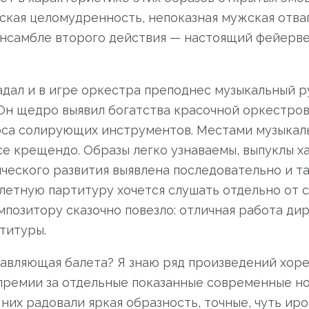
ская целомудренность, непоказная мужская отва
ансамбле второго действия — настоящий фейерве
адал и в игре оркестра преподнес музыкальный 
Он щедро выявил богатства красочной оркестровк
лоса солирующих инструментов. Местами музыкал
е крещендо. Образы легко узнаваемы, выпуклы 
еского развития выявлена последовательно и так
летную партитуру хочется слушать отдельно от с
позитору сказочно повезло: отличная работа ди
титуры.
тавляющая балета? Я знаю ряд произведений хор
 премии за отдельные показанные современные н
 них радовали яркая образность, точные, чуть ир