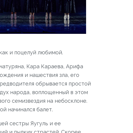
как и поцелуй любимой.
чатуряна, Кара Караева, Арифа
ождения и нашествия зла, его
 предводителя обрывается простой
дух народа, воплощенный в этом
ого семизвездия на небосклоне.
й начинался балет.
ей сестры Яугуль и ее
ий и пылких страстей. Скорее