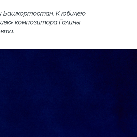
ки Башкортостан. К юбилею
ушек» композитора Галины
лета.