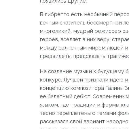
появились другие.
В либретто есть необычный персо
вечный сказитель бессмертной ле
многоликий, мудрый режиссер сц
героев, вселяет в них веру, стар
между солнечным миром людей и т
предвидеть, предсказать трагиче
На создание музыки к будущему б
конкурс. Лучшей признали идею 
концепцию композитора Галины З
ее балетный дебют. Современны
языком, где традиции и формы кл
тесно переплетены с темами фоль
рассказала свой вариант народно