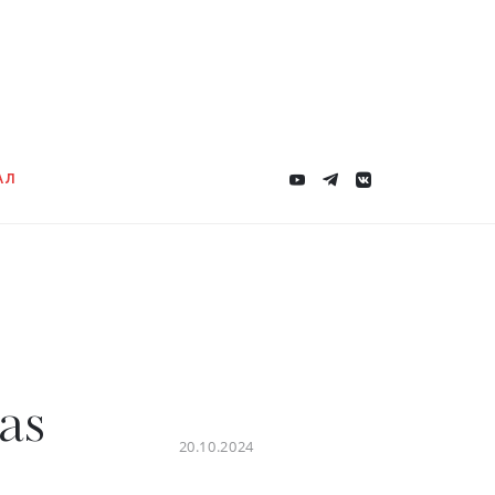
АЛ
as
20.10.2024