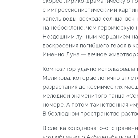
скорее лирико-драматическую по
с импрессионистическими картин
капель воды, восхода солнца, вечн
на небосклоне, чем героическую 
Нездешним лунным мерцанием н
воскресения погибшего героя в ко
Именно Луна — вечное животворя
Композитор удачно использовала 
Меликова, которые логично вплет
разрастания до космических масш
мелодией знаменитого танца «Се
номере. А потом таинственная «м
В безлюдном пространстве раство
В слегка холодновато-отстраненн
возлюбленного Акбулат-батыра. Н