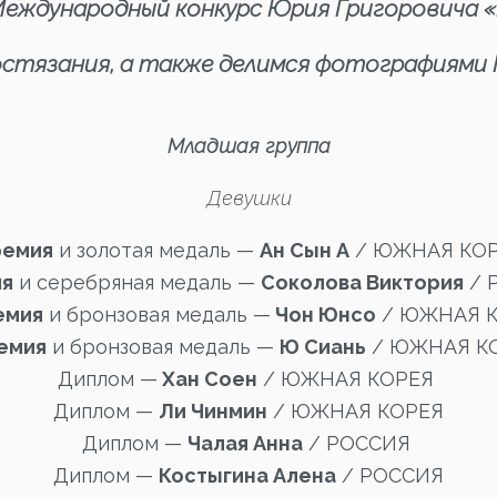
Международный конкурс Юрия Григоровича 
стязания, а также делимся фотографиями 
Младшая группа
Девушки
ремия
и золотая медаль —
Ан Сын А
/ ЮЖНАЯ КО
ия
и серебряная медаль —
Соколова Виктория
/ 
ремия
и бронзовая медаль —
Чон Юнсо
/ ЮЖНАЯ 
ремия
и бронзовая медаль —
Ю Сиань
/ ЮЖНАЯ К
Диплом —
Хан Соен
/ ЮЖНАЯ КОРЕЯ
Диплом —
Ли Чинмин
/ ЮЖНАЯ КОРЕЯ
Диплом —
Чалая Анна
/ РОССИЯ
Диплом —
Костыгина Алена
/ РОССИЯ