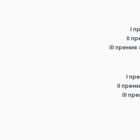
I п
II п
III премия
и
I пр
II прем
III пр