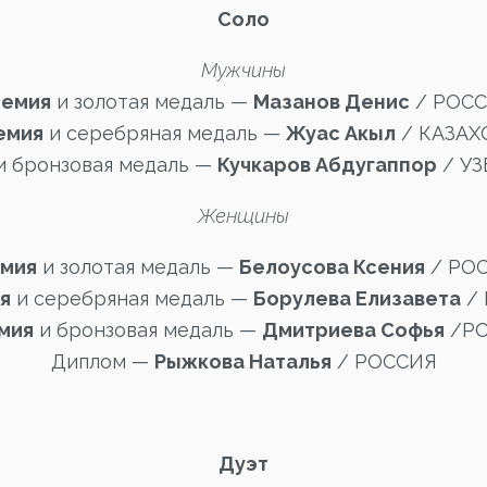
Соло
Мужчины
ремия
и золотая медаль —
Мазанов Денис
/ РОС
ремия
и серебряная медаль —
Жуас Акыл
/ КАЗАХ
 бронзовая медаль —
Кучкаров Абдугаппор
/ У
Женщины
емия
и золотая медаль —
Белоусова Ксения
/ РО
ия
и серебряная медаль —
Борулева Елизавета
/
емия
и бронзовая медаль —
Дмитриева Софья
/Р
Диплом —
Рыжкова Наталья
/ РОССИЯ
Дуэт