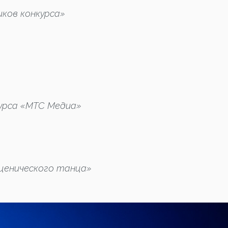
иков конкурса»
урса «МТС Медиа»
сценического танца»