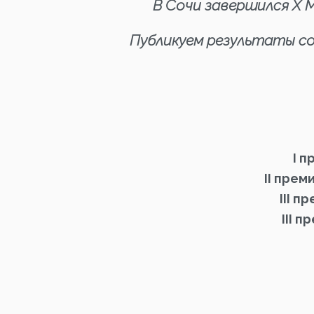
В Сочи завершился X 
Публикуем результаты со
I п
II прем
III п
III п