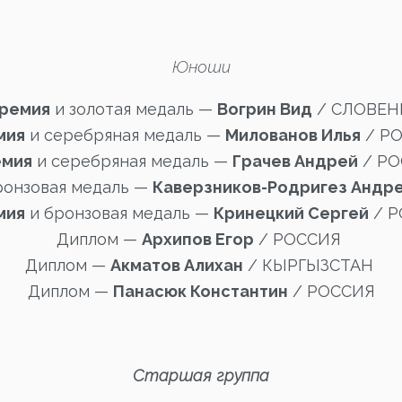
Юноши
премия
и золотая медаль —
Вогрин Вид
/ СЛОВЕН
мия
и серебряная медаль —
Милованов Илья
/ Р
емия
и серебряная медаль —
Грачев Андрей
/ РО
ронзовая медаль —
Каверзников-Родригез Андр
емия
и бронзовая медаль —
Кринецкий Сергей
/ Р
Диплом —
Архипов Егор
/ РОССИЯ
Диплом —
Акматов Алихан
/ КЫРГЫЗСТАН
Диплом —
Панасюк Константин
/ РОССИЯ
Старшая группа