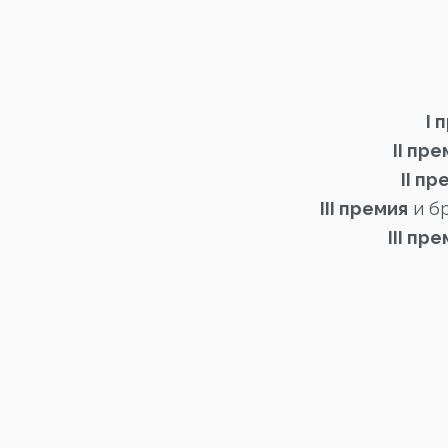
I 
II пре
II пр
III премия
и б
III пр