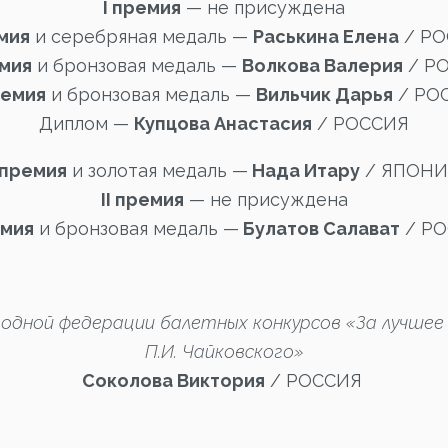
I премия
— не присуждена
емия
и серебряная медаль —
Раськина Елена
/ Р
емия
и бронзовая медаль —
Волкова Валерия
/ Р
премия
и бронзовая медаль —
Вильчик Дарья
/ РО
Диплом —
Купцова Анастасия
/ РОССИЯ
 премия
и золотая медаль —
Нада Итару
/ ЯПОНИ
II премия
— не присуждена
емия
и бронзовая медаль —
Булатов Салават
/ Р
дной федерации балетных конкурсов «За лучшее 
П.И. Чайковского»
Соколова Виктория
/ РОССИЯ