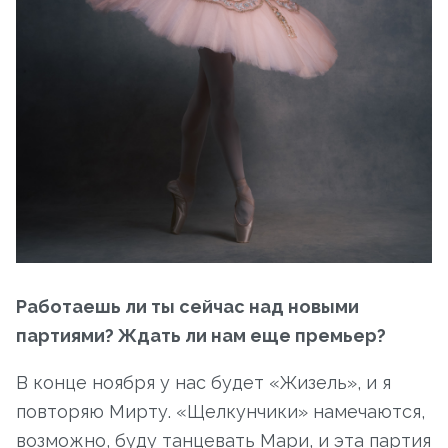
Работаешь ли ты сейчас над новыми
партиями? Ждать ли нам еще премьер?
В конце ноября у нас будет «Жизель», и я
повторяю Мирту. «Щелкунчики» намечаются,
возможно, буду танцевать Мари, и эта партия