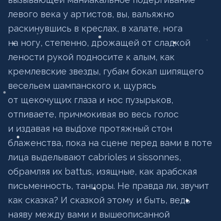
левого века у артистов, вы, вальяжно
раскинувшись в креслах, в халате, нога
на ногу, степенно, дрожащей от сладкой
лености рукой подносите к алым, как
кремлевские звезды, губам бокал шипящего
весельем шампанского и, щурясь
от щекочущих глаза и нос пузырьков,
отпиваете, причмокивая во весь голос
и издавая на выдохе протяжный стон
блаженства, пока на сцене перед вами в поте
лица выделывают cabrioles и sissonnes,
обрамляя их battus, изящные, как арабская
письменность, танцоры. Не правда ли, звучит
как сказка? И сказкой этому и быть, ведь
наяву между вами и вышеописанной