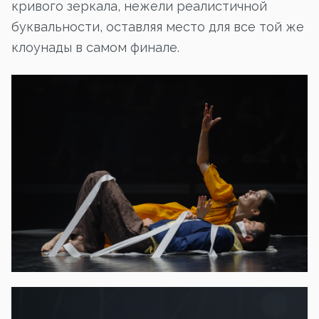
кривого зеркала, нежели реалистичной
буквальности, оставляя место для все той же
клоунады в самом финале.