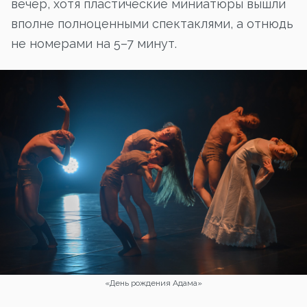
вечер, хотя пластические миниатюры вышли
вполне полноценными спектаклями, а отнюдь
не номерами на 5–7 минут.
«День рождения Адама»