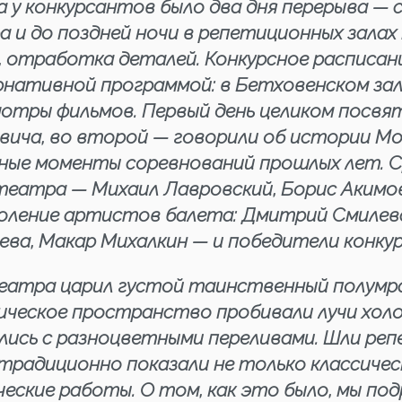
а у конкурсантов было два дня перерыва —
 и до поздней ночи в репетиционных залах
, отработка деталей. Конкурсное расписан
нативной программой: в Бетховенском зале
мотры фильмов. Первый день целиком посвя
вича, во второй — говорили об истории М
ные моменты соревнований прошлых лет. С
театра — Михаил Лавровский, Борис Акимов
оление артистов балета: Дмитрий Смилевск
ва, Макар Михалкин — и победители конкур
театра царил густой таинственный полумра
ическое пространство пробивали лучи хол
лись с разноцветными переливами. Шли реп
радиционно показали не только классически
еские работы. О том, как это было, мы под