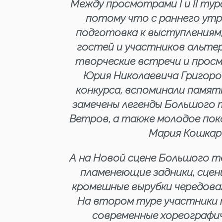
Между просмотрами I и II тур
потому что с раннего утра
подготовка к выступлениям
гостей и участников альтер
творческие встречи и прос
Юрия Николаевича Григоро
конкурса, вспоминали памят
замечены легенды Большого 
Ветров, а также молодое пок
Мария Кошкаре
А на Новой сцене Большого 
пламенеющие задники, сцен
кромешные вырубки чередова
На втором туре участники т
современные хореографич