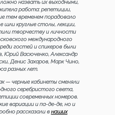
 сложно назвать их выходными,
 кипела работа: репетиции,
ие тем временем порадовало
 шли круглые столы, лекции,
тили творчеству и личности
осковского международного
реди гостей и спикеров были
, Юрий Васюченко, Александр
и, Денис Захаров, Марк Чино,
са разных лет.
к — черные кабинеты сменяли
одного серебристого света,
етиции современных номеров.
е вариации и па-де-де, но и
робно рассказали в
наших